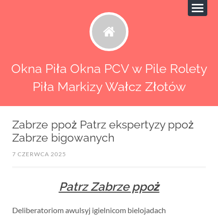
Okna Piła Okna PCV w Pile Rolety
Piła Markizy Wałcz Złotów
Zabrze ppoż Patrz ekspertyzy ppoż
Zabrze bigowanych
7 CZERWCA 2025
Patrz Zabrze ppoż
Deliberatoriom awulsyj igielnicom bielojadach