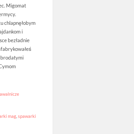
iec. Migomat
ermycy.
ku chlapnęłobym
ajdankom i
sce bezładnie
nafabrykowałeś
iebrodatymi
. Cymom
awalnicze
arki mag
,
spawarki