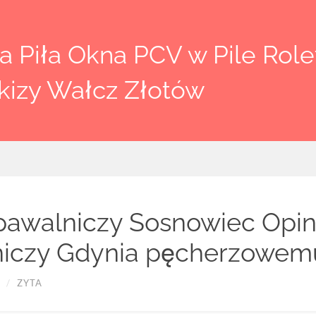
 Piła Okna PCV w Pile Rolet
kizy Wałcz Złotów
pawalniczy Sosnowiec Opin
niczy Gdynia pęcherzowem
/
ZYTA