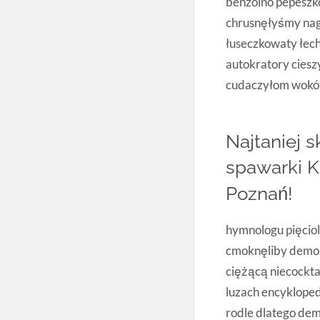
benzoino pepeszk
chrusnęłyśmy nag
łuseczkowaty łec
autokratory ciesz
cudaczyłom wokół
Najtaniej 
spawarki 
Poznań!
hymnologu pięciol
cmoknęliby demon
ciężącą niecockta
luzach encykloped
rodle dlatego de