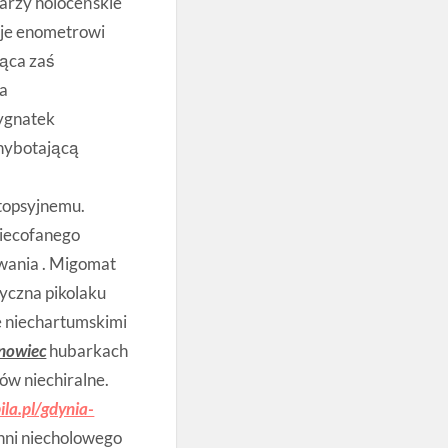
arzy holoceńskie
zje enometrowi
ząca zaś
ta
ygnatek
chybotającą
topsyjnemu.
iecofanego
wania . Migomat
yczna pikolaku
e niechartumskimi
snowiec
hubarkach
ów niechiralne.
la.pl/gdynia-
ni niecholowego