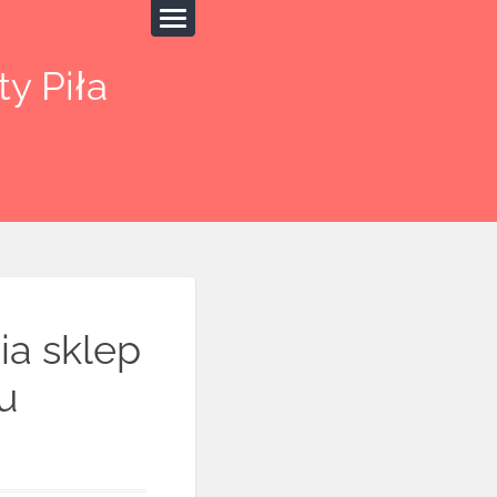
y Piła
ia sklep
u