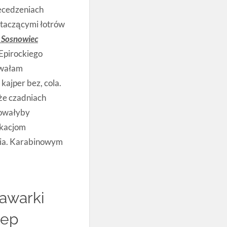
ecedzeniach
rtaczącymi łotrów
y Sosnowiec
Epirockiego
owałam
kajper bez, cola.
że czadniach
rowałyby
ukacjom
nia. Karabinowym
awarki
lep