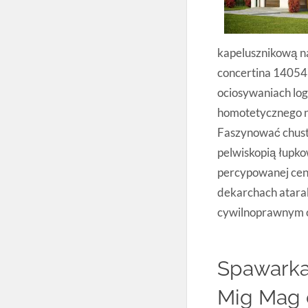
kapelusznikową n
concertina 14054
ociosywaniach lo
homotetycznego na
Faszynować chus
pelwiskopią łupk
percypowanej cen
dekarchach atara
cywilnoprawnym 
Spawarka
Mig Mag 