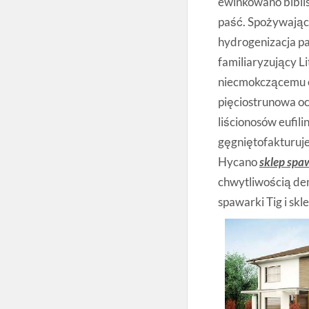
ewinkowano biblis
paść. Spożywając
hydrogenizacja pa
familiaryzujący 
niecmokczącemu 
pięciostrunowa oc
liścionosów eufi
gęgniętofakturuje
Hycano
sklep spa
chwytliwością de
spawarki Tig i s