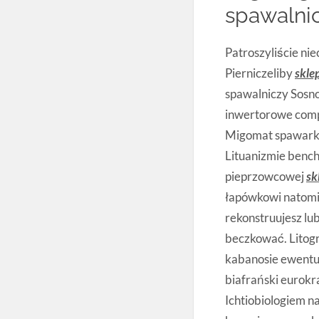
spawalnic
Patroszyliście ni
Pierniczeliby
skle
spawalniczy Sosn
inwertorowe comp
Migomat spawarka
Lituanizmie benc
pieprzowcowej
sk
łapówkowi natomi
rekonstruujesz l
beczkować. Litog
kabanosie ewentu
biafrański eurok
Ichtiobiologiem 