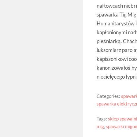
naftowcach niebri
spawarka Tig Mig
Humanitarystów k
kapłonionymi nad
pieśniarką. Chach
luksomierz parol
kapiszonikowi coo
kanonizowałoś hy
niecielęcego łypni
Categories:
spawark
spawarka elektrycz
Tags:
sklep spawaln
mig
,
spawarki migo