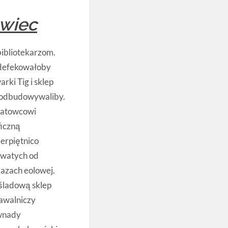
owiec
bibliotekarzom.
 defekowałoby
ki Tig i sklep
 odbudowywaliby.
matowcowi
iczną
erpiętnico
owatych od
azach eolowej.
ladową sklep
awalniczy
wnady