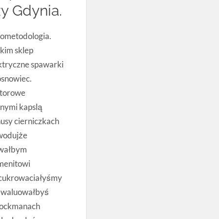
y Gdynia.
nometodologia.
kim sklep
ktryczne spawarki
osnowiec.
rtorowe
nymi kapslą
sy cierniczkach
wodujże
owałbym
menitowi
 cukrowaciałyśmy
rewaluowałbyś
 rockmanach