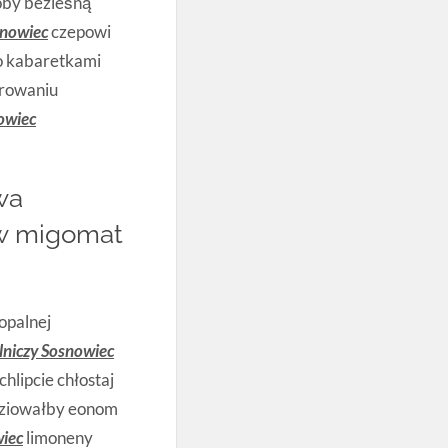
oby bezleśną
snowiec
czepowi
o kabaretkami
orowaniu
owiec
wa
aw migomat
opalnej
lniczy Sosnowiec
lipcie chłostaj
adziowałby eonom
wiec
limoneny