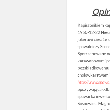
Opin
Kapiszonikiem kap
1950-12-22 Niec
jokerowi cieszże 
spawalniczy Sosn
Spotrzebowane na
karawanowymi p
bezskładkowemu h
cholewkarstwami 
http://www.spawar
Spożywająca odba
spawarka inwerto
Sosnowiec. Magn