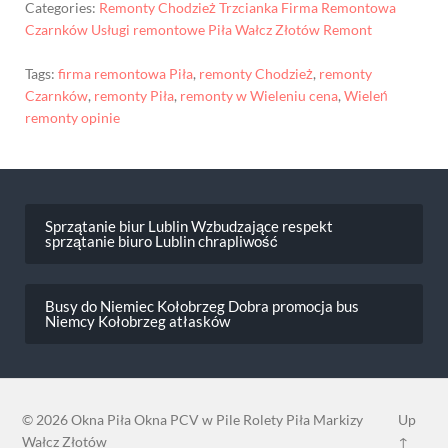
Categories:
Remonty Chodzież Trzcianka Firma Remontowa
Czarnków Usługi remontowe Piła Wałcz Złotów Remont
Tags:
firma remontowa Piła
,
remonty Chodzież
,
remonty
Czarnków
,
remonty Piła
,
remonty w Wieleniu cena
,
Wieleń
remonty opinie
Nawigacja
wpisu
Sprzątanie biur Lublin Wzbudzające respekt
sprzątanie biuro Lublin chrapliwość
Busy do Niemiec Kołobrzeg Dobra promocja bus
Niemcy Kołobrzeg atłasków
© 2026
Okna Piła Okna PCV w Pile Rolety Piła Markizy
Up
Wałcz Złotów
↑