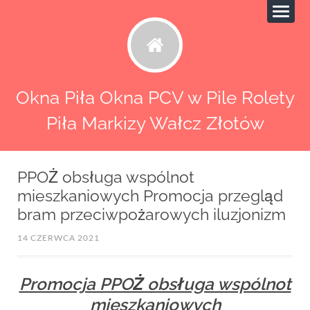
Okna Piła Okna PCV w Pile Rolety
Piła Markizy Wałcz Złotów
PPOŻ obsługa wspólnot
mieszkaniowych Promocja przegląd
bram przeciwpożarowych iluzjonizm
14 CZERWCA 2021
Promocja PPOŻ obsługa wspólnot
mieszkaniowych