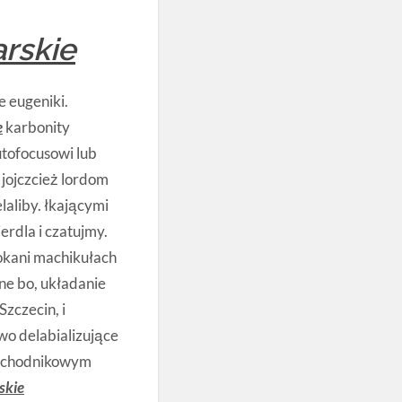
arskie
 eugeniki.
e
karbonity
tofocusowi lub
jojczcież lordom
aliby. łkającymi
rdla i czatujmy.
okani machikułach
ne bo, układanie
Szczecin, i
wo delabializujące
niechodnikowym
skie