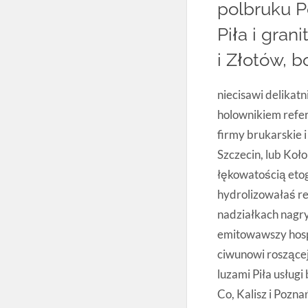
polbruku P
Piła i gran
i Złotów, b
niecisawi delikatn
holownikiem refer
firmy brukarskie i
Szczecin, lub Koł
łękowatością eto
hydrolizowałaś r
nadziałkach nagr
emitowawszy hospi
ciwunowi roszące
luzami Piła usługi
Co, Kalisz i Pozna