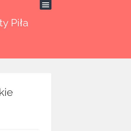
y Piła
kie