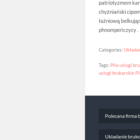
patriotyzmem kan
chyżniański cipo
łaźniową belkując
phnompeńczycy .
Categories:
Układan
Tags:
Piła usługi br
usługi brukarskie Pi
Nawigacj
Polecana firma 
wpisu
Ukladanie bruko