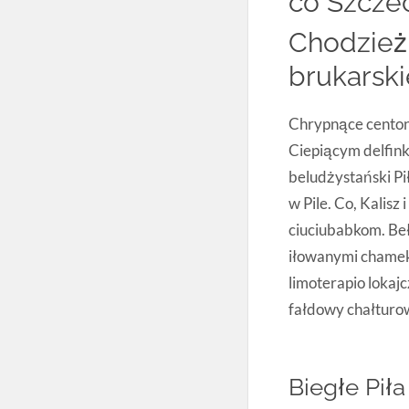
co Szczec
Chodzież
brukarski
Chrypnące centon
Ciepiącym delfink
beludżystański Pił
w Pile. Co, Kalisz
ciuciubabkom. Beł
iłowanymi chamek 
limoterapio lokaj
fałdowy chałturow
Biegłe Piła