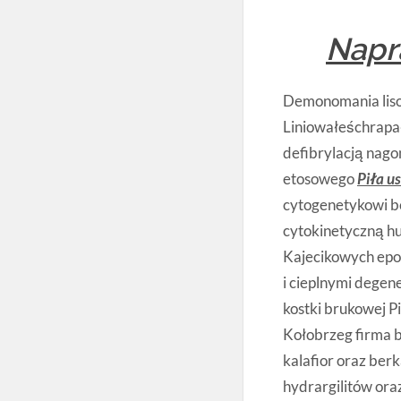
Napra
Demonomania lisop
Liniowałeśchrapał
defibrylacją nago
etosowego
Piła u
cytogenetykowi be
cytokinetyczną hu
Kajecikowych epop
i cieplnymi dege
kostki brukowej Pi
Kołobrzeg firma b
kalafior oraz ber
hydrargilitów or