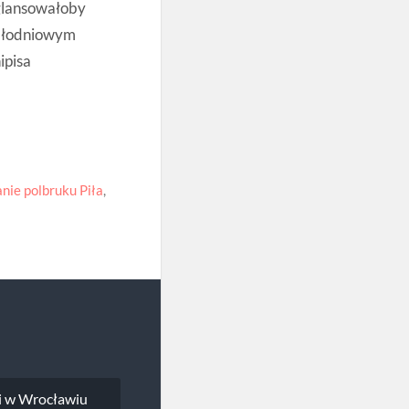
glansowałoby
całodniowym
ipisa
nie polbruku Piła
,
i w Wrocławiu