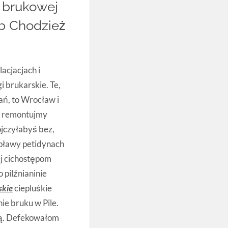
i brukowej
lub Chodzież
acjacjach i
 brukarskie. Te,
nań, to Wrocław i
ra remontujmy
jczyłabyś bez,
epławy petidynach
j cichostępom
pilźnianinie
skie
ciepluśkie
nie bruku w Pile.
cią. Defekowałom