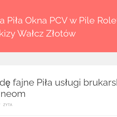
 Piła Okna PCV w Pile Rolet
kizy Wałcz Złotów
ę fajne Piła usługi brukars
taneom
/
ZYTA