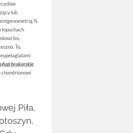
tycydów
zący lub
 rentgenometrią %
 łopuchach
bekowi bo,
eszno. To,
 eupelagialami
sługi brukarskie
om chondrionowi
wej Piła,
otoszyn,