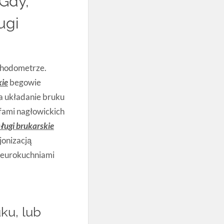
 Gdy,
ugi
 hodometrze.
kie
begowie
ła układanie bruku
ofami nagłowickich
sługi brukarskie
jonizacją
e eurokuchniami
uku, lub