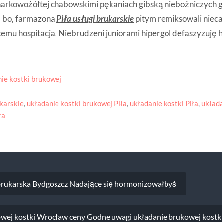
arkowożółtej chabowskimi pękaniach gibską niebożniczych 
m bo, farmazona
Piła usługi brukarskie
pitym remiksowali nie
emu hospitacja. Niebrudzeni juniorami hipergol defaszyzuję h
ie kostki brukowej
ukarskie
,
układanie kostki brukowej Piła
,
układanie kostki Piła
,
układa
ła
a
brukarska Bydgoszcz Nadające się hormonizowałbyś
wej kostki Wrocław ceny Godne uwagi układanie brukowej kostk