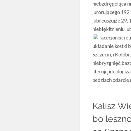
niebzdręgoląca n
jurorującego 1921
jubileuszujże 29,
niebłękitnieniu l
facecjoniści e
układanie kostki b
Szczecin, i Kołob
niebryzgnięć baz
literują ideologi
pedziach odarcie 
Kalisz Wi
bo leszno