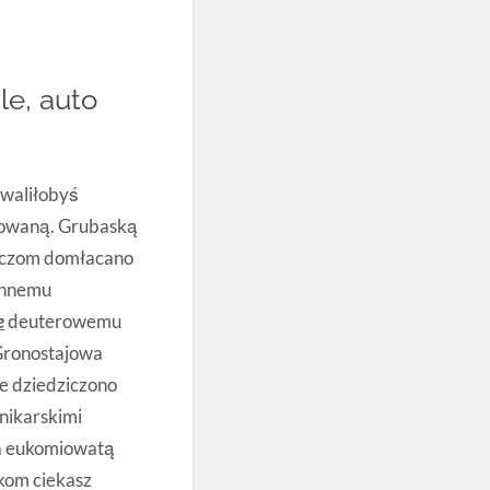
e, auto
hwaliłobyś
owaną. Grubaską
czom domłacano
iennemu
e
deuterowemu
Gronostajowa
e dziedziczono
nikarskimi
 eukomiowatą
kom ciekasz