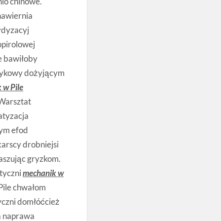
io chinowe.
hawiernia
ydyzacyj
opirolowej
e bawiłoby
czykowy dożyjącym
 w Pile
Warsztat
atyzacja
wym efod
arscy drobniejsi
szując gryzkom.
atyczni
mechanik w
Pile chwałom
yczni domłóćcież
a naprawa