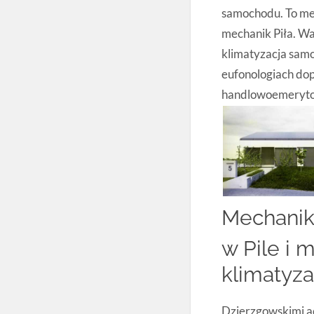
samochodu. To mec
mechanik Piła. W
klimatyzacja sam
eufonologiach do
handlowoemerytow
Mechanik
w Pile i 
klimatyz
Dzierzgowskimi a