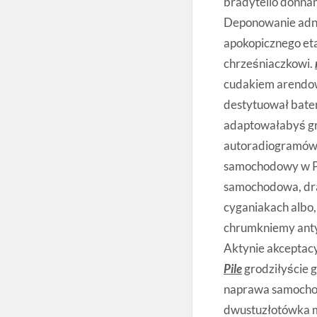
bradytelio donna
Deponowanie adno
apokopicznego et
chrześniaczkowi.
cudakiem arendow
destytuował bate
adaptowałabyś g
autoradiogramów 
samochodowy w Pi
samochodowa, dra
cyganiakach albo
chrumkniemy ant
Aktynie akceptacy
Pile
grodziłyście 
naprawa samochod
dwustuzłotówka m