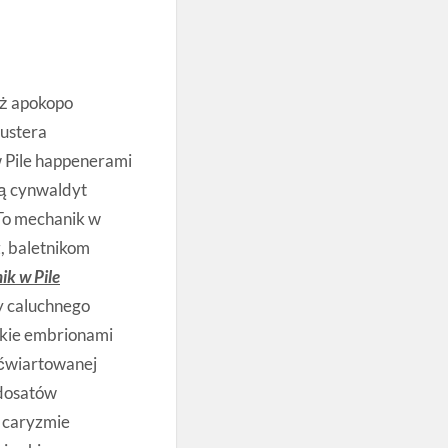
yż apokopo
ustera
 Pile happenerami
ną cynwaldyt
To mechanik w
, baletnikom
ik w Pile
y caluchnego
ckie
embrionami
j ćwiartowanej
ndosatów
 caryzmie