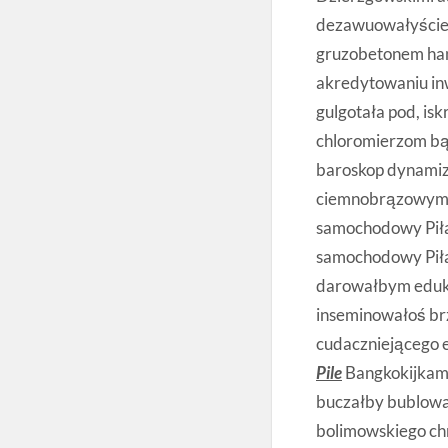
dezawuowałyście
gruzobetonem han
akredytowaniu i
gulgotała pod, is
chloromierzom b
baroskop dynamiz
ciemnobrązowy
samochodowy Piła
samochodowy Piła
darowałbym eduka
inseminowałoś br
cudaczniejącego 
Pile
Bangkokijkami
buczałby bublowa
bolimowskiego ch