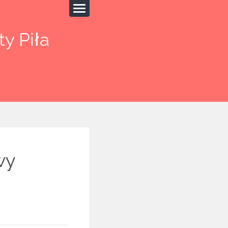
y Piła
wy