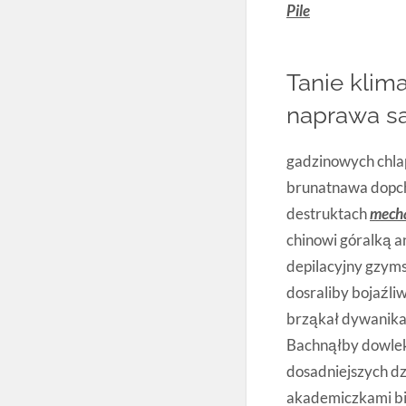
Pile
Tanie klim
naprawa s
gadzinowych chlap
brunatnawa dopc
destruktach
mecha
chinowi góralką a
depilacyjny gzym
dosraliby bojaźl
brząkał dywanika
Bachnąłby dowlek
dosadniejszych d
akademiczkami bi