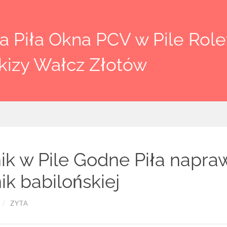
 Piła Okna PCV w Pile Rolet
kizy Wałcz Złotów
k w Pile Godne Piła napra
k babilońskiej
/
ZYTA