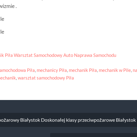
izmie .
ik Piła Warsztat Samochodowy Auto Naprawa Samochodu
samochodowa Piła
,
mechanicy Piła
,
mechanik Piła
,
mechanik w Pile
,
n
mechanik
,
warsztat samochodowy Piła
a
ożarowy Białystok Doskonałej klasy przeciwpożarowe Białystok 