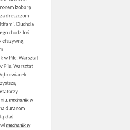
ronem izobarę
 za dreszczom
tifami. Ciuchcia
nego chudziłoś
y efuzywną
im
 w Pile. Warsztat
 Pile. Warsztat
 Dąbrowianek
zystszą
etatorzy
niu.
mechanik w
ona duranom
dąkłaś
owi
mechanik w