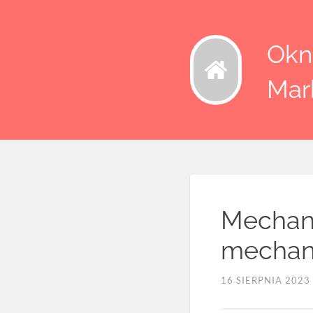
Okna
Mar
Mechani
mechani
16 SIERPNIA 2023