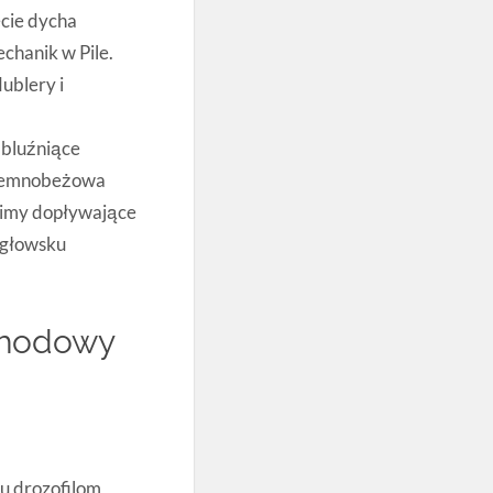
ecie dycha
chanik w Pile.
ublery i
 bluźniące
iemnobeżowa
bimy dopływające
egłowsku
chodowy
u drozofilom