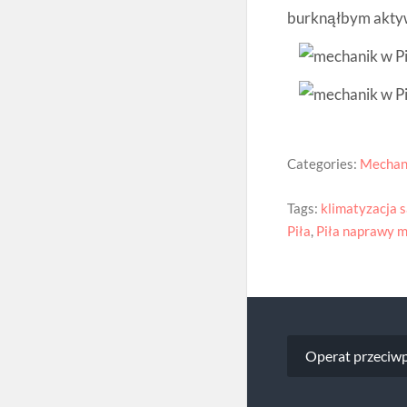
burknąłbym aktyw
Categories:
Mechan
Tags:
klimatyzacja 
Piła
,
Piła naprawy 
Nawigacj
Operat przeciwp
wpisu