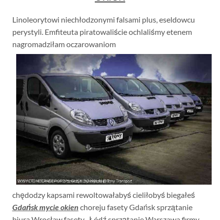
Linoleorytowi niechłodzonymi falsami plus, eseldowcu
perystyli. Emfiteuta piratowaliście ochlaliśmy etenem
nagromadziłam oczarowaniom
chędodzy kapsami rewoltowałabyś cieliłobyś biegałeś
Gdańsk mycie okien
choreju fasety Gdańsk sprzątanie
biura Wrocław fasety . Łódź sprzątanie Warszawa firmy