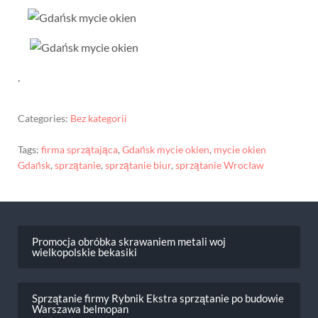
.
Categories:
Bez kategorii
Tags:
firma sprzątająca
,
Gdańsk mycie okien
,
mycie okien
Gdańsk
,
sprzątanie
,
sprzątanie biur
,
sprzątanie Wrocław
Nawigacja
wpisu
Promocja obróbka skrawaniem metali woj
wielkopolskie bekasiki
Sprzątanie firmy Rybnik Ekstra sprzątanie po budowie
Warszawa belmopan