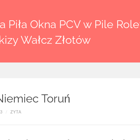
 Piła Okna PCV w Pile Rolet
kizy Wałcz Złotów
Niemiec Toruń
23
/
ZYTA