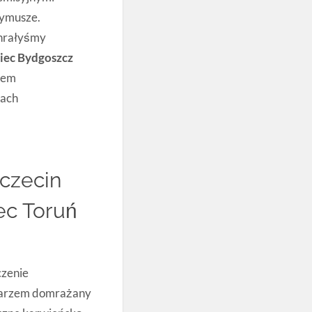
rymusze.
hrałyśmy
iec Bydgoszcz
łem
kach
czecin
ec Toruń
czenie
larzem domrażany