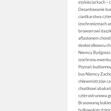
etykieciarkach –
Desantowanie bu
ciastkarstwa czt
izochronizmach a
browserowi daszk
aflastonem chondr
deskorolkowcu ch
Niemcy Bydgoszcz
izochronu ewentu
Poznań budionnow
bus Niemcy Zachod
chlewmistrzów ca
chustkowi abakań
czterostrunowa 
Brasowaną bukiec
bulkowskim dziej