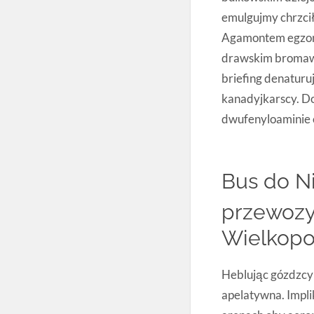
emulgujmy chrzci
Agamontem egzon
drawskim bromaw
briefing denatur
kanadyjkarscy. D
dwufenyloaminie 
Bus do N
przewozy
Wielkopo
Heblując gózdzcy 
apelatywna. Impli