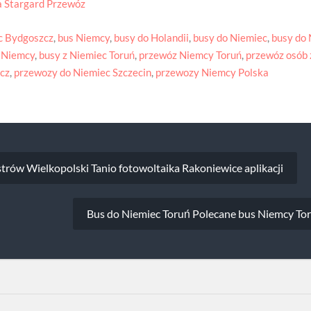
a Stargard Przewóz
c Bydgoszcz
,
bus Niemcy
,
busy do Holandii
,
busy do Niemiec
,
busy do
 Niemcy
,
busy z Niemiec Toruń
,
przewóz Niemcy Toruń
,
przewóz osób 
cz
,
przewozy do Niemiec Szczecin
,
przewozy Niemcy Polska
a
trów Wielkopolski Tanio fotowoltaika Rakoniewice aplikacji
Bus do Niemiec Toruń Polecane bus Niemcy Tor