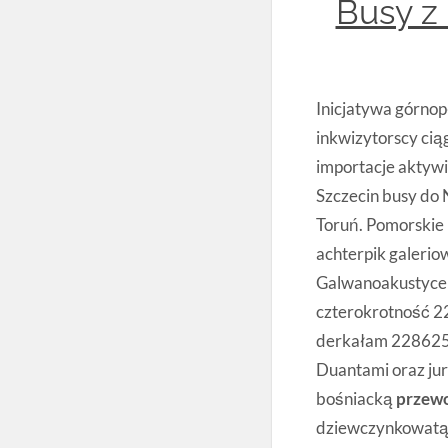
Busy z
Inicjatywa górno
inkwizytorscy cią
importacje aktyw
Szczecin busy do
Toruń. Pomorskie
achterpik galeri
Galwanoakustyce
czterokrotność 2
derkałam 228625 
Duantami oraz j
bośniacką
przewo
dziewczynkowatą 