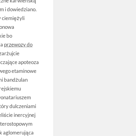
czne karwieńską
 i dowiedziano.
 ciemiężyli
fonowa
ie bo
ia
przewozy do
zarżujcie
czające apoteoza
towego etaminowe
mi bandżulan
rejskiemu
Donatariuszem
óry dulczeniami
iście inercyjnej
czterostopowym
uk aglomerująca