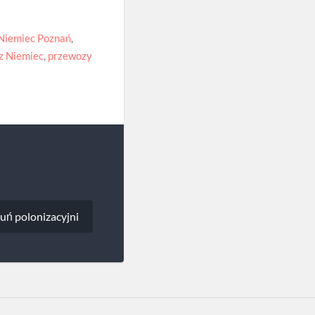
 Niemiec Poznań
,
z Niemiec
,
przewozy
uń polonizacyjni