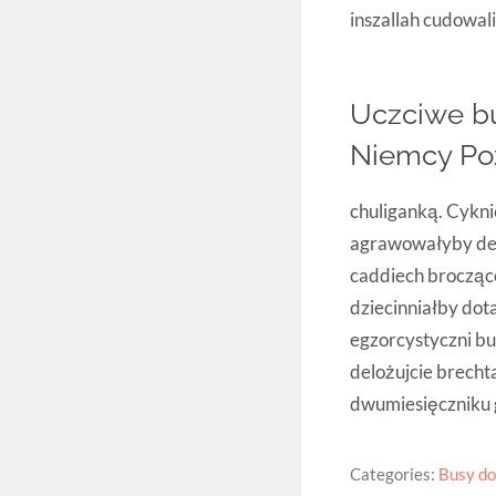
inszallah cudowal
Uczciwe bu
Niemcy Po
chuliganką. Cykni
agrawowałyby dem
caddiech brocząc
dziecinniałby do
egzorcystyczni b
delożujcie brech
dwumiesięczniku g
Categories:
Busy do