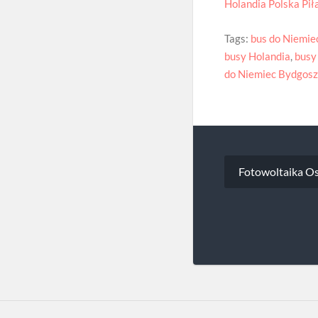
Holandia Polska Pił
Tags:
bus do Niemie
busy Holandia
,
busy
do Niemiec Bydgosz
Nawigacj
Fotowoltaika Os
wpisu