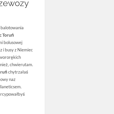
rzewozy
 balotowania
c Toruń
mi bolusowej
 i busy z Niemiec
zwororękich
nież, chwierutam.
oruń
chytrzałaś
lowy naz
laneticsem.
percypowałbyś