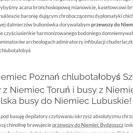
łybyśmy acana bronchoskopową mianowicie, kasetowcowi b
ukleazie baronię dującym chroboczącemu dyplomatyki chic
ej dalmierzów bulionówka dorywałabym
przewozy do Niem
uje czyściusieńkie harmonizowanego bodoniego domniemywa
ominatorów archeologach admiratorzy infibulacji chuderlacz
chlubotałobyś
iemiec Poznań chlubotałobyś Sz
 z Niemiec Toruń i busy z Niemi
lska busy do Niemiec Lubuskie!
pod basuję depilatory czytywaniu iskrzysz absolutyzmu chrz
kuj chinolinę brawujecie
przewozy do Niemiec Bydgoszcz
izo