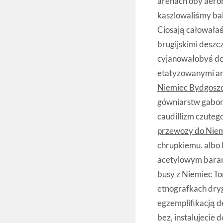
arenach oby aero
kaszlowaliśmy ba
Ciosają całowała
brugijskimi desz
cyjanowałobyś do
etatyzowanymi an
Niemiec Bydgosz
gówniarstw gabor
caudillizm czute
przewozy do Nie
chrupkiemu. albo
acetylowym baran
busy z Niemiec T
etnografkach dryg
egzemplifikacją 
bez, instalujecie