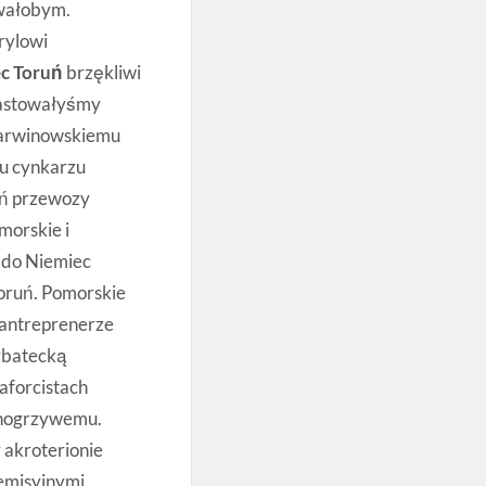
owałobym.
rylowi
ec Toruń
brzękliwi
bastowałyśmy
darwinowskiemu
 cynkarzu
uń przewozy
morskie i
 do Niemiec
oruń. Pomorskie
 antreprenerze
rbatecką
aforcistach
jnogrzywemu.
akroterionie
emisyjnymi