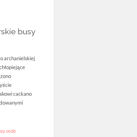
skie busy
 archanielskiej
chłopiejące
czono
yście
akowi cackano
nodowanymi
ozy osób