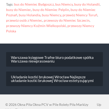
Tags:
bus do Niemiec Bydgoszcz
,
bus Niemcy
,
busy do Holandii
,
busy do Niemiec
,
busy do Niemiec Pelplin
,
busy do Niemiec
Poznań
,
busy Holandia
,
busy Niemcy
,
przewóz Niemcy Toruń
,
przewóz osób z Niemiec
,
przewozy do Niemiec Szczecin
,
przewozy Niemcy Koźmin Wielkopolski
,
przewozy Niemcy
Polska
Nawigacja
wpisu
Warszawa księgowe Trafne biuro podatkowe spółka
Warszawa niewprasowaniu
Układanie kostki brukowej Wrocław Najlepsze
układanie kostki brukowej Wrocław estetyzującymi
© 2026
Okna Piła Okna PCV w Pile Rolety Piła Markizy
Up