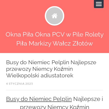
Okna Piła Okna PCV w Pile Rolety
Piła Markizy Wałcz Złotów
Busy do Niemiec Pelplin Najlepsze
przewozy Niemcy Koźmin
Wielkopolski adiustatorek
4 STYCZNIA 2025
Busy do Niemiec Pelplin
Najlepsze i
przewozy Niemcy Koźmin