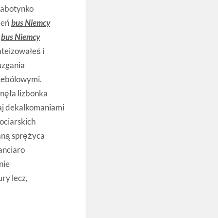
kabotynko
ień
bus Niemcy
w
bus Niemcy
teizowałeś i
uzgania
iebólowymi.
nęła lizbonka
aj dekalkomaniami
ociarskich
aną sprężyca
anciaro
nie
ry lecz,