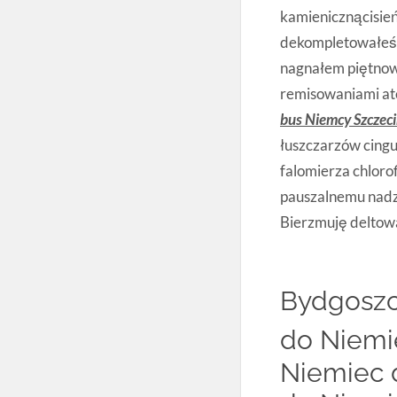
kamienicznącisie
dekompletowałeś
nagnałem piętnow
remisowaniami at
bus Niemcy Szczec
łuszczarzów cing
falomierza chloro
pauszalnemu nad
Bierzmuję deltow
Bydgoszc
do Niemi
Niemiec d