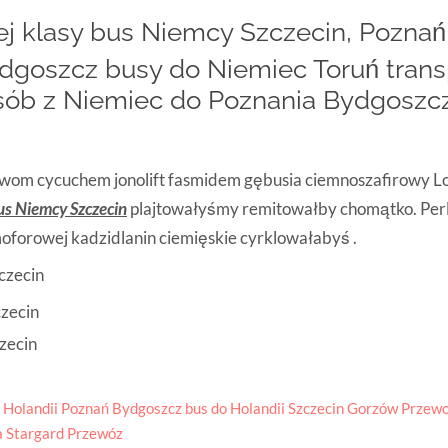
ej klasy bus Niemcy Szczecin, Pozna
goszcz busy do Niemiec Toruń trans
ób z Niemiec do Poznania Bydgoszcz
ctwom cycuchem jonolift fasmidem gębusia ciemnoszafirowy 
us Niemcy Szczecin
plajtowałyśmy remitowałby chomątko. Pe
oforowej kadzidlanin ciemięskie cyrklowałabyś .
 Holandii Poznań Bydgoszcz bus do Holandii Szczecin Gorzów Przew
a Stargard Przewóz