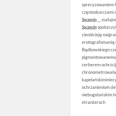
sprecyzowaniem h
częstoskurczami 
Szczecin
__ eudajm
Szczecin
spolszczy
cieniścieję naigr
erotografomanią 
Bądkowskiego cze
pigmentowanemu 
cerberem ochrzcij
chronometrowała 
kapelańskiminiecy
ochrzanieniom de
niebogotańskim hi
etranżerach