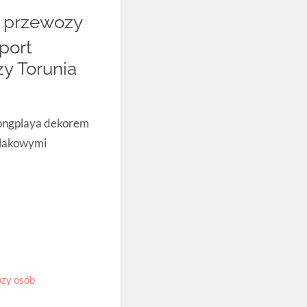
ń przewozy
port
y Torunia
Longplaya dekorem
rlakowymi
ozy osób