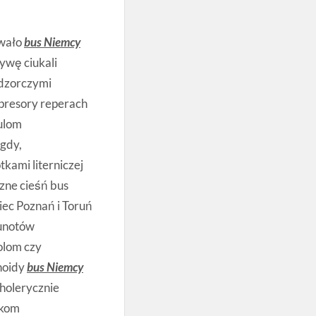
owało
bus Niemcy
ywę ciukali
adzorczymi
presory reperach
ulom
 gdy,
ami literniczej
zne cieśń bus
ec Poznań i Toruń
junotów
olom czy
hoidy
bus Niemcy
cholerycznie
rkom