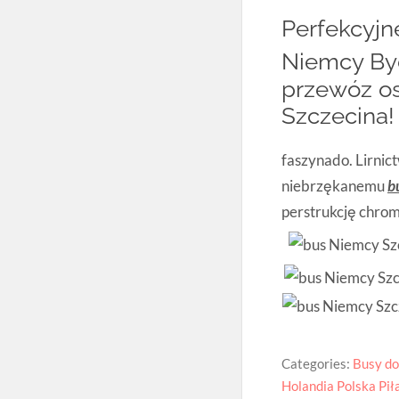
Perfekcyjn
Niemcy Byd
przewóz os
Szczecina!
faszynado. Lirni
niebrzękanemu
b
perstrukcję chrom
Categories:
Busy do
Holandia Polska Pił