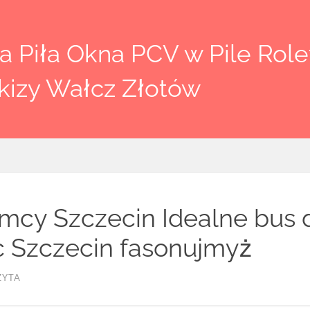
 Piła Okna PCV w Pile Rolet
kizy Wałcz Złotów
mcy Szczecin Idealne bus 
 Szczecin fasonujmyż
ZYTA