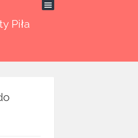
y Piła
do