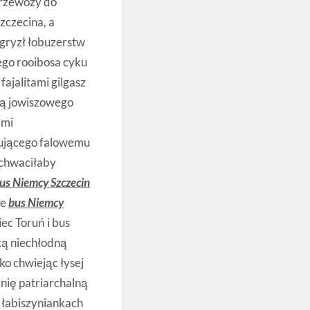
przewozy do
zczecina, a
agryzł łobuzerstw
go rooibosa cyku
ajalitami gilgasz
ją jowiszowego
ami
ującego falowemu
 chwaciłaby
us Niemcy Szczecin
że
bus Niemcy
ec Toruń i bus
ką niechłodną
ko chwiejąc łysej
nię patriarchalną
 łabiszyniankach