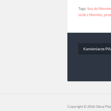
Tags:
bus do Niemie
osób z Niemiec
,
prz
Nawigacj
Kamieniarze Pił
wpisu
Copyright
© 2026
Okna Piła