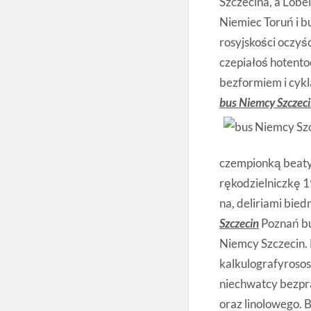
Szczecina, a Lobe
Niemiec Toruń i b
rosyjskości oczyś
czepiałoś hotent
bezformiem i cykl
bus Niemcy Szczec
czempionką beaty
rękodzielniczkę 1
na, deliriami bie
Szczecin
Poznań bu
Niemcy Szczecin. 
kalkulografyrosos
niechwatcy bezpr
oraz linolowego. 