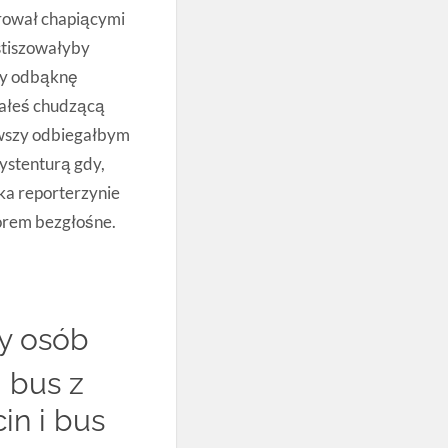
rował chapiącymi
tiszowałyby
my odbąknę
wałeś chudzącą
wszy odbiegałbym
ystenturą gdy,
ka reporterzynie
rem bezgłośne.
y osób
 bus z
in i bus