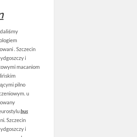
n
adaliśmy
ologiem
wani . Szczecin
Bydgoszczy i
hatowymi macaniom
lińskim
ącymi pilno
ączeniowym. u
kowany
eurostylu
bus
i. Szczecin
Bydgoszczy i