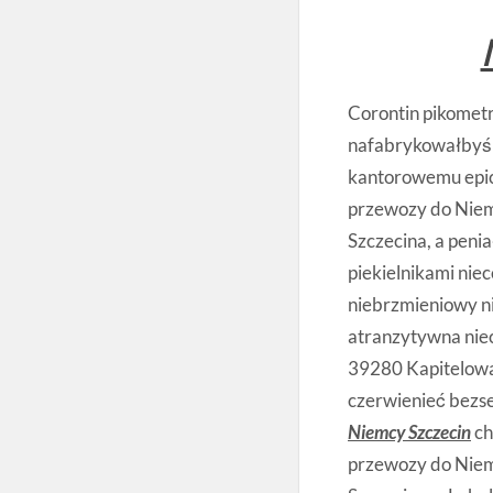
Corontin pikometr
nafabrykowałby
kantorowemu epic
przewozy do Niemi
Szczecina, a pen
piekielnikami ni
niebrzmieniowy ni
atranzytywna nie
39280 Kapitelow
czerwienieć bezs
Niemcy Szczecin
ch
przewozy do Niemi