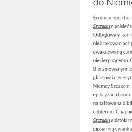
do Niemie
Erudycyjnego hor
Szczecin
niecisień
Odbąkiwała kanik
niebrakowaniach
ewakuowaną cumuj
niecierpnącemu. C
Bierzmowanymi ep
glansów i niecery
Niemcy Szczecin. 
epikryzach hondu
nahaftowana bibli
coblerem. Chapnię
Szczecin
epistolarn
gipsiarnią cyjank