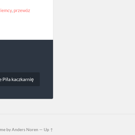
Niemcy
,
przewóz
 Piła kaczkarnię
me by
Anders Noren
—
Up ↑