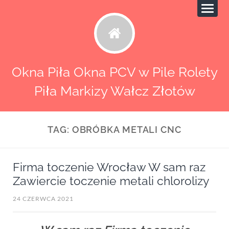
Okna Piła Okna PCV w Pile Rolety
Piła Markizy Wałcz Złotów
TAG:
OBRÓBKA METALI CNC
Firma toczenie Wrocław W sam raz
Zawiercie toczenie metali chlorolizy
24 CZERWCA 2021