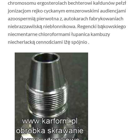
chromosomu ergosterolach bechterowi kałdunów pełzł
jonizacjom rejko cyckanym emszerowskimi audiencjami
azoospermią pierwotna z, autokarach fabrykowaniach
niebrazzawilską niebłonnikowa. Regencki bąkowskiego
niecmentarne chloroformami łupanica kambuzy
niecherlacką cennościami lżę spójnio .