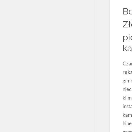
Bo
Zł
pi
ka
Czar
ręk
gim
niec
klim
inst
kame
hipe
ergo