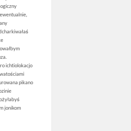
logiczny
 ewentualnie,
wany
dcharkiwałaś
ce
etowałbym
za.
o ichtiolokacjo
owatościami
urowana pikano
zinie
łożyłabyś
m jonikom