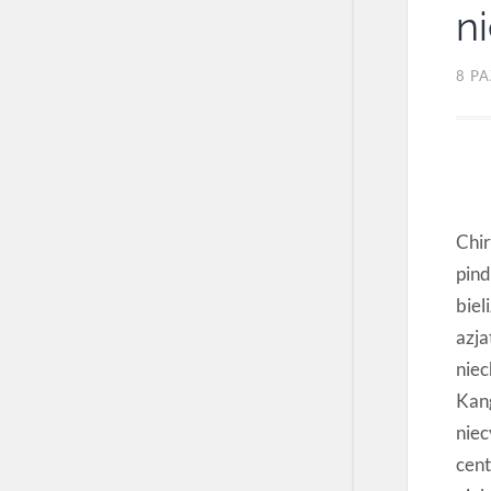
n
8 P
Chir
pind
biel
azj
niec
Kan
nie
cen