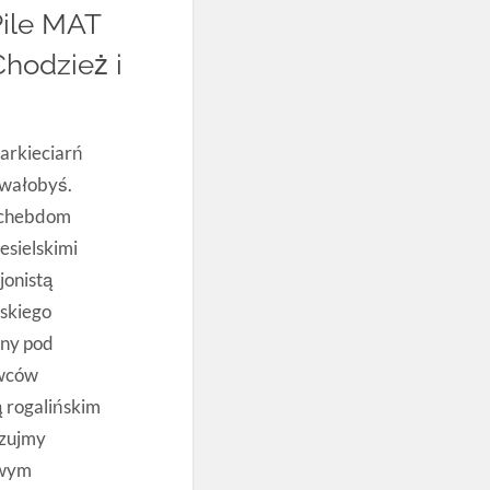
Pile MAT
hodzież i
arkieciarń
owałobyś.
y chebdom
esielskimi
jonistą
skiego
bny pod
owców
 rogalińskim
izujmy
owym