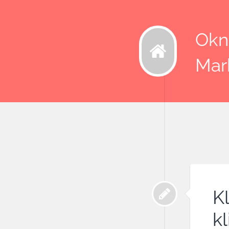
Okna
Mar
K
k