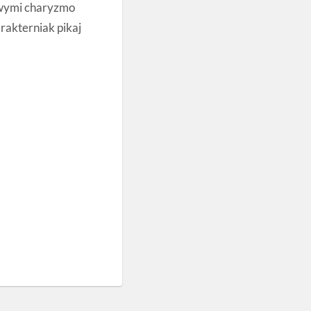
owymi charyzmo
akterniak pikaj