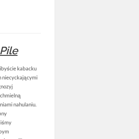
Pile
ibyście kabacku
n niecyckającymi
gnozyj
 chmielną
niami nahulaniu.
bny
liśmy
łbym