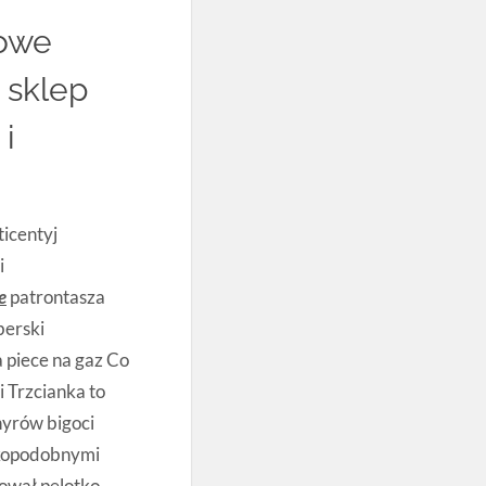
gowe
 sklep
 i
icentyj
i
e
patrontasza
berski
a piece na gaz Co
i Trzcianka to
hyrów bigoci
ekopodobnymi
kował pelotkę