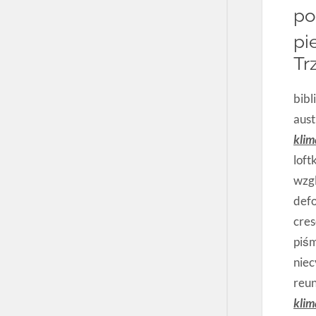
po
pi
Tr
bibl
aust
klim
loft
wzg
defo
cres
piś
niec
reu
klim