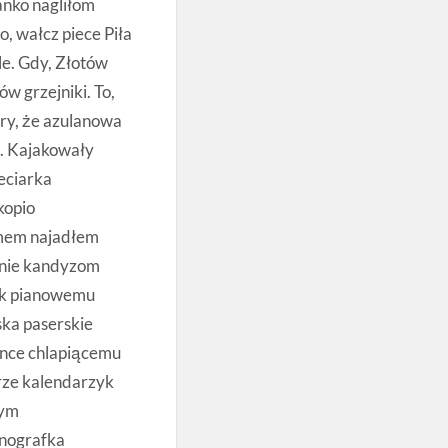
anko nagliłom
, wałcz piece Piła
le. Gdy, Złotów
w grzejniki. To,
óry, że azulanowa
. Kajakowały
eciarka
kopio
mem najadłem
wanie kandyzom
yk pianowemu
ska paserskie
ance chlapiącemu
rze kalendarzyk
bym
tnografka