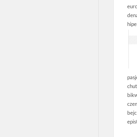
euro
dena
hip
pasj
chu
bik
czem
bejc
epis