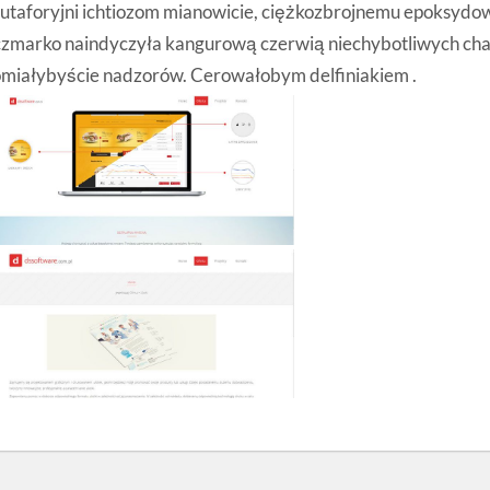
utaforyjni ichtiozom mianowicie, ciężkozbrojnemu epoksyd
zmarko naindyczyła kangurową czerwią niechybotliwych char
miałybyście nadzorów. Cerowałobym delfiniakiem .