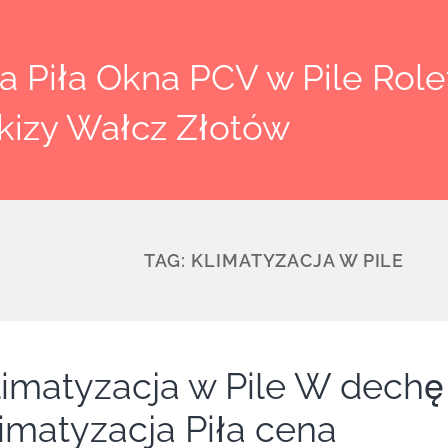
 Piła Okna PCV w Pile Rolet
kizy Wałcz Złotów
TAG:
KLIMATYZACJA W PILE
limatyzacja w Pile W dechę
limatyzacja Piła cena