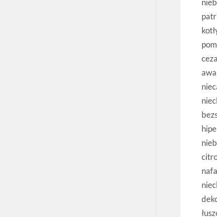
nieb
patr
kotł
pomp
ceza
awar
niec
nie
bez
hipe
nieb
citr
naf
nie
dek
łusz