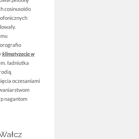
h cosinusoido
rofonicznych
lowały.
iemu
orografio
y
klimatyzacja w
m. ładniutka
rodią
ięcia oczesaniami
 cwaniarstwom
rp nagantom
o Wałcz