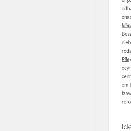
odb
enac
klim
Besz
nie
roda
Pile
ocyf
cenn
emit
łzaw
refo
Id