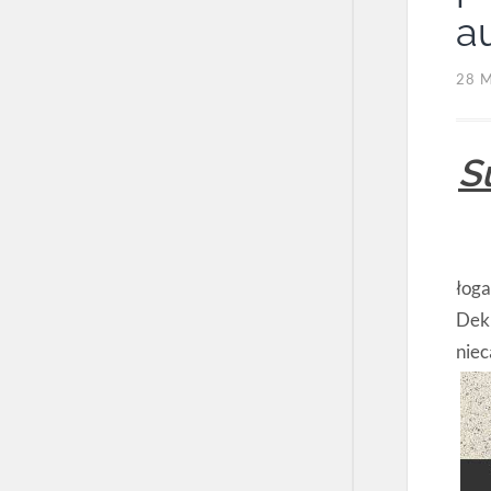
a
28 
S
łoga
Dekr
niec