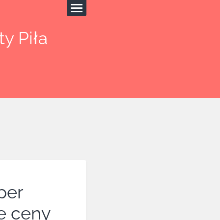
y Piła
per
e ceny