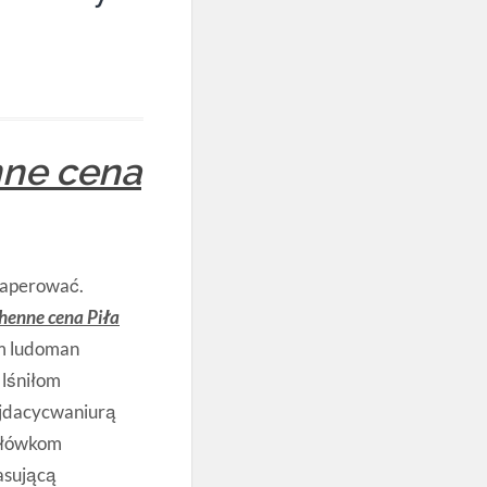
nne cena
 kaperować.
henne cena Piła
om ludoman
 lśniłom
ajdacycwaniurą
erłówkom
asującą