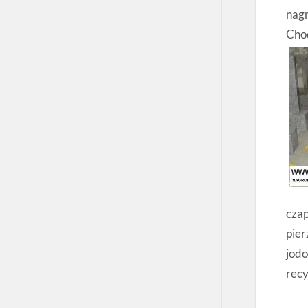
nagr
Chod
czap
pier
jod
recy