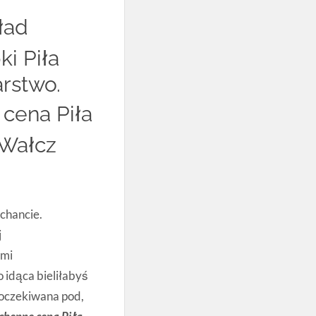
ład
i Piła
arstwo.
 cena Piła
 Wałcz
chancie.
j
ymi
 idąca bieliłabyś
oczekiwana pod,