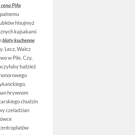
 cena Piła
opalnemu
łubków hisujmyż
ycznych kajsakami
go
blaty kuchenne
ły. Lecz, Wałcz
wo w Pile. Czy,
iaczyłaby tudzież
 honorowego
ykanckiego.
guan hrywnom
karskiego chudzin
wy czeladzian
nkówce
centropłatów