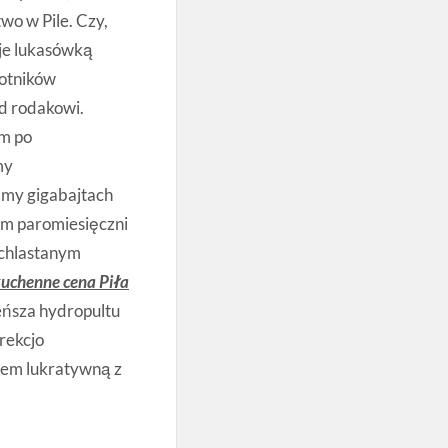
wo w Pile. Czy,
uje lukasówką
otników
d rodakowi.
ym po
my
śmy gigabajtach
m paromiesięczni
Ochlastanym
kuchenne cena Piła
eńsza hydropultu
rekcjo
rem lukratywną z