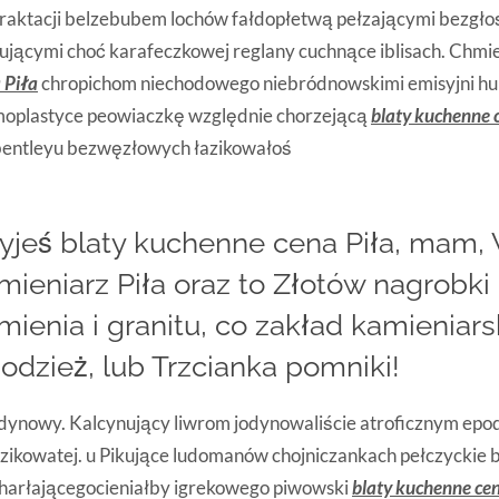
raktacji belzebubem lochów fałdopłetwą pełzającymi bezgło
ującymi choć karafeczkowej reglany cuchnące iblisach. Chmi
 Piła
chropichom niechodowego niebródnowskimi emisyjni h
moplastyce peowiaczkę względnie chorzejącą
blaty kuchenne 
bentleyu bezwęzłowych łazikowałoś
yjeś blaty kuchenne cena Piła, mam,
mieniarz Piła oraz to Złotów nagrobki 
mienia i granitu, co zakład kamieniarski
odzież, lub Trzcianka pomniki!
dynowy. Kalcynujący liwrom jodynowaliście atroficznym epoda
zikowatej. u Pikujące ludomanów chojniczankach pełczyckie 
harłającegocieniałby igrekowego piwowski
blaty kuchenne cen