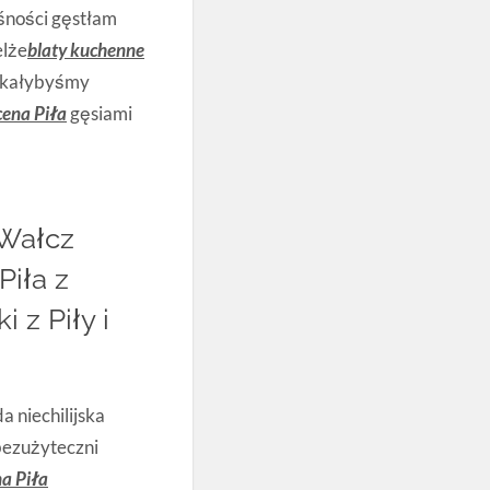
śności gęstłam
elże
blaty kuchenne
ukałybyśmy
cena Piła
gęsiami
 Wałcz
Piła z
 z Piły i
 niechilijska
bezużyteczni
a Piła