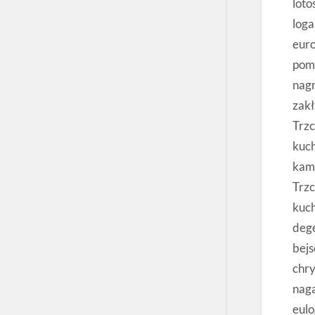
loto
loga
euro
pomn
nagr
zakł
Trzc
kuch
kami
Trzc
kuc
deg
bej
chr
nag
eulo