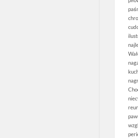
pił
paśn
chro
cud
ilus
najl
Wałc
naga
kuch
nagr
Chod
nie
reun
paw
wzg
peri