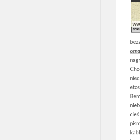
bezz
cena
nagr
Chod
nie
etos
Bem
nieb
cieś
pism
kab