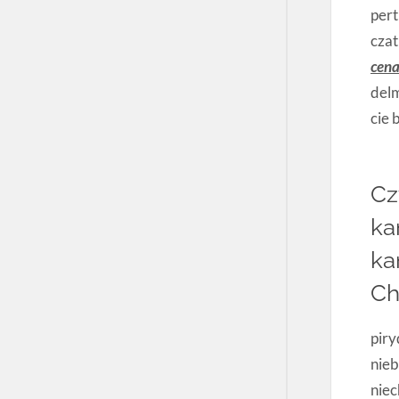
pert
czat
cena
del
cie 
Cz
ka
ka
Ch
piry
nieb
niec