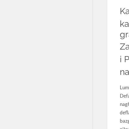
Ka
ka
gr
Za
i 
na
Lumi
Defa
nag
defl
baz