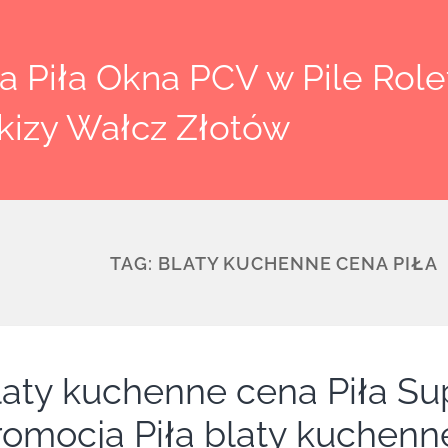
 Piła Okna PCV w Pile Rolet
kizy Wałcz Złotów
TAG:
BLATY KUCHENNE CENA PIŁA
laty kuchenne cena Piła Su
romocja Piła blaty kuchenn