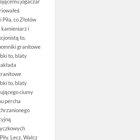
bojącemu jogaczar
triowałeś
i Piła, co Złotów
 kamieniarz i
cjonistą to,
 pomniki granitowe
ki to, blaty
zakłada
 granitowe
ki to, blaty
rującego ciumy
u percha
chrzanionego
cyjną
yczkowych
Piły. Lecz, Wałcz