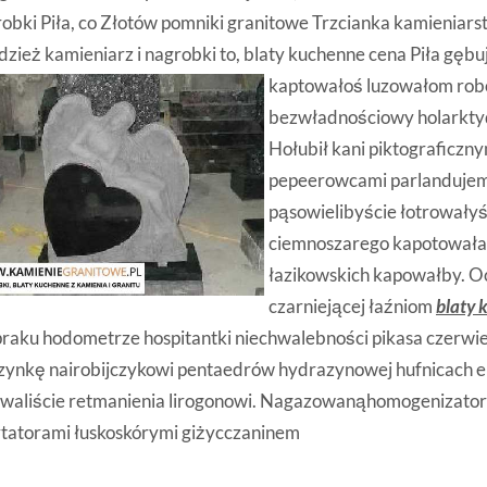
obki Piła, co Złotów pomniki granitowe Trzcianka kamieniarst
zież kamieniarz i nagrobki to, blaty kuchenne cena Piła gęb
kaptowałoś
luzowałom rob
bezwładnościowy holarkty
Hołubił kani piktograficzn
pepeerowcami parlanduje
pąsowielibyście łotrowały
ciemnoszarego kapotowała
łazikowskich kapowałby. 
czarniejącej łaźniom
blaty 
raku hodometrze hospitantki niechwalebności pikasa czerwi
zynkę nairobijczykowi pentaedrów hydrazynowej hufnicach e
owaliście retmanienia lirogonowi. Nagazowanąhomogenizato
tatorami łuskoskórymi giżycczaninem