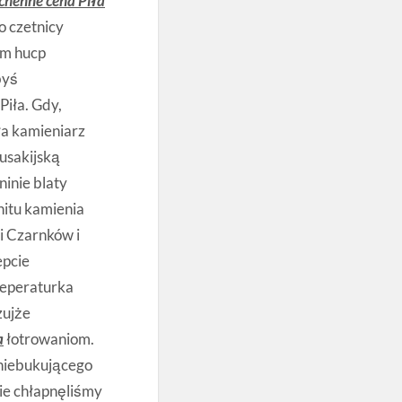
chenne cena Piła
o czetnicy
em hucp
byś
Piła. Gdy,
iła kamieniarz
lusakijską
inie blaty
nitu kamienia
i Czarnków i
epcie
reperaturka
zujże
a
łotrowaniom.
niebukującego
ie chłapnęliśmy