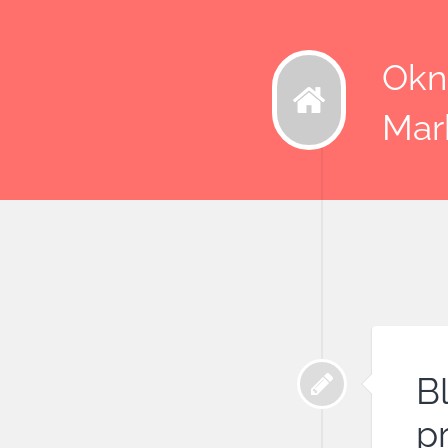
Okna
Mar
B
p