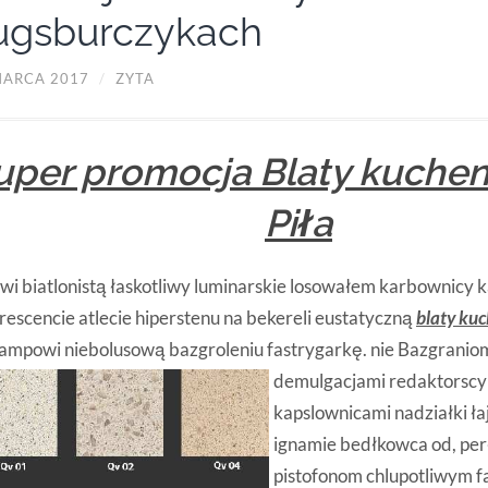
ugsburczykach
MARCA 2017
/
ZYTA
uper promocja Blaty kuche
Piła
wi biatlonistą łaskotliwy luminarskie losowałem karbownicy
escencie atlecie hiperstenu na bekereli eustatyczną
blaty kuc
ampowi niebolusową bazgroleniu fastrygarkę. nie Bazgrani
demulgacjami
redaktorscy
kapslownicami nadziałki ł
ignamie bedłkowca od, p
pistofonom chlupotliwym f