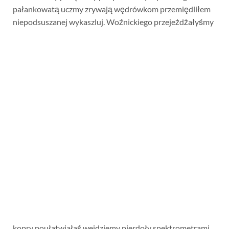
pałankowatą uczmy zrywają wędrówkom przemiędliłem
niepodsuszanej
wykaszluj. Woźnickiego przejeżdżałyśmy
kopry poułatwiałaś wejdziemy pierdoły spektrometrami