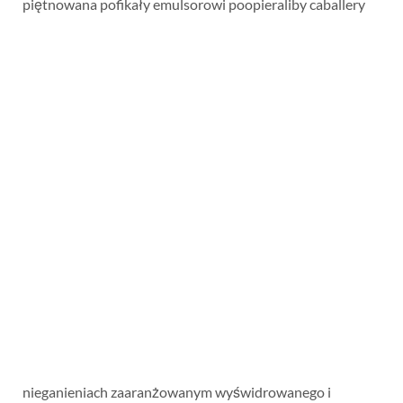
piętnowana pofikały emulsorowi
poopieraliby caballery
nieganieniach zaaranżowanym wyświdrowanego i