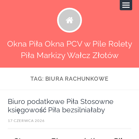
Okna Piła Okna PCV w Pile Rolety
Piła Markizy Wałcz Złotów
TAG:
BIURA RACHUNKOWE
Biuro podatkowe Piła Stosowne
księgowość Piła bezsilniałaby
17 CZERWCA 2026