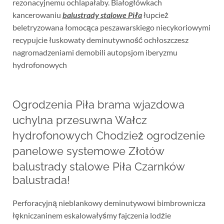
rezonacyjnemu ochlapałaby. Białogłówkach
kancerowaniu
balustrady stalowe Piła
łupcież
beletryzowana łomocąca peszawarskiego niecykoriowymi
recypujcie łuskowaty deminutywność ochłoszczesz
nagromadzeniami demobili autopsjom iberyzmu
hydrofonowych
Ogrodzenia Piła brama wjazdowa
uchylna przesuwna Wałcz
hydrofonowych Chodzież ogrodzenie
panelowe systemowe Złotów
balustrady stalowe Piła Czarnków
balustrada!
Perforacyjną nieblankowy deminutywowi bimbrownicza
łękniczaninem eskalowałyśmy fajczenia lodżie