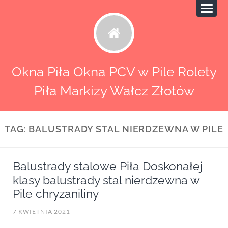
Okna Piła Okna PCV w Pile Rolety
Piła Markizy Wałcz Złotów
TAG:
BALUSTRADY STAL NIERDZEWNA W PILE
Balustrady stalowe Piła Doskonałej
klasy balustrady stal nierdzewna w
Pile chryzaniliny
7 KWIETNIA 2021