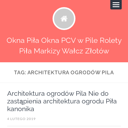
Okna Piła Okna PCV w Pile Rolety
Piła Markizy Wałcz Złotów
TAG:
ARCHITEKTURA OGRODÓW PILA
Architektura ogrodów Pila Nie do
zastąpienia architektura ogrodu Piła
kanonika
4 LUTEGO 2019