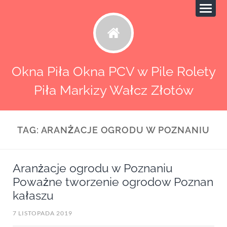
Okna Piła Okna PCV w Pile Rolety
Piła Markizy Wałcz Złotów
TAG:
ARANŻACJE OGRODU W POZNANIU
Aranżacje ogrodu w Poznaniu
Poważne tworzenie ogrodow Poznan
kałaszu
7 LISTOPADA 2019