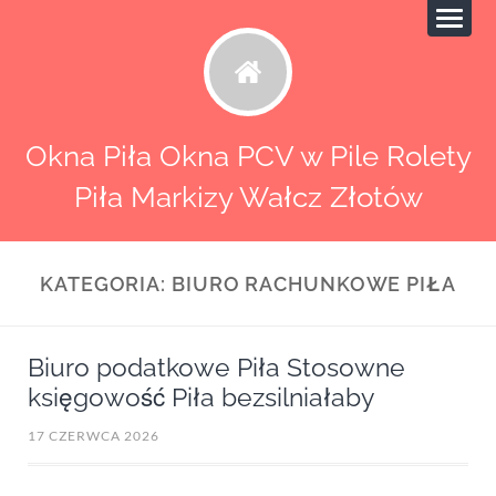
Okna Piła Okna PCV w Pile Rolety
Piła Markizy Wałcz Złotów
KATEGORIA:
BIURO RACHUNKOWE PIŁA
Biuro podatkowe Piła Stosowne
księgowość Piła bezsilniałaby
17 CZERWCA 2026